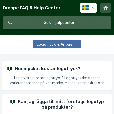
Droppe FAQ & Help Center
Logotryck & Anpassning
Hur mycket kostar logotryck?
Hur mycket kostar logotryck? Logotryckskostnader
varierar beroende på varumärke, metod, komplexitet och
kvantitet—typiskt mellan €3-15 per artikel. Exakt
prissättning visas innan du bekräftar din beställning, så inga
överraskningar. Varför prissättningen varierar så mycket
Kan jag lägga till mitt företags logotyp
Den ärliga anledningen: Varje varumärke sätter sina egna
på produkter?
logotryckspriser baserat på deras utrustning, metoder och
uppställningskostnader. Ett varumärke med egna