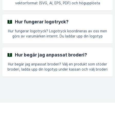
veckovis och tar 14 dagar. Vi visar
vektorformat (SVG, AI, EPS, PDF) och högupplösta
rasterformat (PNG, JPG vid 300 DPI minimum).
Vektorformat fungerar bäst. Bästa format: SVG, AI, EPS,
PDF (vektorbaserade) Acceptabelt: PNG eller JPG vid 300
Hur fungerar logotryck?
DPI, minimum 2000px bred Relaterade artiklar: Vilka är
kraven för logotypfiler? Kan jag lägga till mitt företags
Hur fungerar logotryck? Logotryck koordineras av oss men
logotyp på produkter?
görs av varumärken internt. Du laddar upp din logotyp
under kassan, vi arbetar med varumärket för att bekräfta
placering och prissättning, du godkänner en
förhandsvisning, och varumärket trycker och skickar dina
Hur begär jag anpassat broderi?
anpassade arbetskläder. Den fullständiga processen steg
för steg Steg 1: Hitta en produkt som stöder logotryck Inte
Hur begär jag anpassat broderi? Välj en produkt som stöder
alla produkter stöder anpassning. Leta efter produkter med
broderi, ladda upp din logotyp under kassan och välj broderi
ett "Anpassa"- eller "Lägg till logotyp"-al
som din föredragna metod (om varumärken erbjuder flera
alternativ). Vad broderi fungerar bäst för: Professionellt
utseende Hållbarhet Textur Begränsningar: Fina detaljer
(under 5mm) broderas kanske inte tydligt Färgbegränsning
(6-8 trådsfärger typiskt) Relaterade artiklar: [Kan jag lägga
till mitt företags logotyp på produkter?](/sv/article/kan-jag