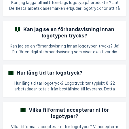
Kan jag lägga till mitt företags logotyp på produkter? Ja!
broderímaskiner prissätter annorlunda än ett som läg
De flesta arbetsklädesmärken erbjuder logotryck för att få
ditt team att se professionellt och samordnat ut. Du
beställer via Droppe, och varumärken hanterar tryckningen
internt. Varför logotryck finns Den ärliga anledningen: Team
Kan jag se en förhandsvisning innan
vill se enhetliga ut. En jacka med ditt företags logotyp
logotypen trycks?
förvandlar generiska arbetskläder till professionella
varumärkeskläder. Speciellt användbart för kundnära roller
Kan jag se en förhandsvisning innan logotypen trycks? Ja!
—elektriker, rörmokare, lever
Du får en digital förhandsvisning som visar exakt var din
logotyp kommer att visas och hur den ser ut. Ingenting
trycks förrän du godkänner förhandsvisningen. Varför
förhandsvisningssteget finns Den ärliga anledningen: När vi
Hur lång tid tar logotryck?
trycker din logotyp blir artikeln personlig och kan inte
returneras (EU:s konsumenträttsdirektiv Artikel 16(c)).
Hur lång tid tar logotryck? Logotryck tar typiskt 8-22
Förhandsvisningen säkerställer att du vet exakt vad du får
arbetsdagar totalt från beställning till leverans. Detta
innan produktionen startar. **R
inkluderar godkännande (1-3 dagar), produktion (5-14 dagar)
och frakt (2-5 dagar). Exakta tidslinjer varierar per
varumärke och metod. Varför vi inte kan ge en universell
Vilka filformat accepterar ni för
tidslinje Den ärliga anledningen: Varje varumärke arbetar
logotyper?
olika. Vissa har dedikerade anpassningstryckteam och är
klara på 5 dagar. Andra bearbetar specialbeställningar
Vilka filformat accepterar ni för logotyper? Vi accepterar