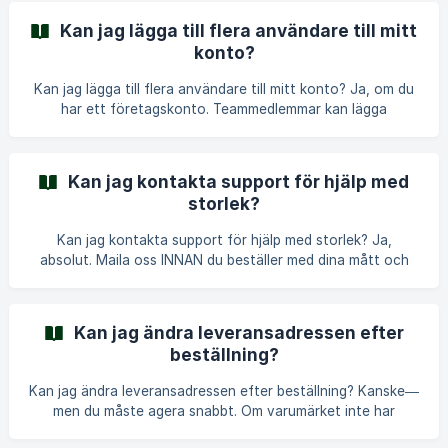
eller klicka på "Logga in" i rubriken. 2. Klicka på "Glömt
Kan jag lägga till flera användare till mitt
lösenord?" Du ser denna länk under lösenordsfältet. 3.
konto?
Ange din e-postadress Använd samma e-post du skapade
ditt konto med. 4. Kontrollera din e-post Vi skickar
Kan jag lägga till flera användare till mitt konto? Ja, om du
har ett företagskonto. Teammedlemmar kan lägga
beställningar, spåra leveranser och komma åt delad
orderhistorik—allt från ditt företagskonto. || Bra att veta:
Privatkonton är endast för enskilda användare. För att
Kan jag kontakta support för hjälp med
lägga till teammedlemmar måste du uppgradera till ett
storlek?
företagskonto. Varför teamkonton finns Den ärliga
anledningen: Arbetskläder är inte bara för individer—de är
Kan jag kontakta support för hjälp med storlek? Ja,
för team. Om du hanterar beställningar för 5 lag
absolut. Maila oss INNAN du beställer med dina mått och
produktlänken. Vi rekommenderar storlekar baserat på
varumärkets tabell, passformsfeedback från andra kunder
och vår erfarenhet. Varför vi vill att du frågar Den ärliga
Kan jag ändra leveransadressen efter
anledningen: Rätt storlek = nöjda kunder som beställer igen.
beställning?
Fel storlek = returer, återbetalningar, frustrerade kunder. Vi
hjälper hellre 5 minuter än att behandla en retur. Vad vi kan
Kan jag ändra leveransadressen efter beställning? Kanske—
hjälpa till med
men du måste agera snabbt. Om varumärket inte har
skickat än kan vi uppdatera din adress. När den har skickats