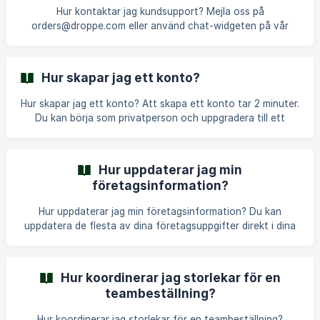
Hur kontaktar jag kundsupport? Mejla oss på
orders@droppe.com eller använd chat-widgeten på vår
webbplats. Vi svarar snabbast under kontorstid (måndag-
fredag, 9-17 CET). Alla sätt att nå oss Vi vill att du ska få
hjälp på det sätt som fungerar bäst för dig. Här är alla dina
Hur skapar jag ett konto?
alternativ: 1. E-post (bäst för detaljerade frågor) Allmänna
förfrågningar: orders@droppe.com Marknadsspecifik e-
Hur skapar jag ett konto? Att skapa ett konto tar 2 minuter.
post: 🇩🇪 Tyskland, Österrike, N
Du kan börja som privatperson och uppgradera till ett
företagskonto senare om du behöver fakturering eller
teamfunktioner. Två sätt att skapa ett konto Alternativ 1:
Registrera dig innan beställning (rekommenderat) Gå till
Hur uppdaterar jag min
droppe.com och klicka på "Registrera dig" eller "Skapa
företagsinformation?
konto" i rubriken. Varför det är bättre: Du kan spara
produkter till favoriter, spåra beställningar enkelt och
Hur uppdaterar jag min företagsinformation? Du kan
checka ut
uppdatera de flesta av dina företagsuppgifter direkt i dina
kontoinställningar. Vissa ändringar kräver att du kontaktar
vårt team – här är vad du behöver veta. Vad du kan
uppdatera själv Gå till Kontoinställningar →
Hur koordinerar jag storlekar för en
Företagsinformation för att uppdatera: Företagsnamn
teambeställning?
(visas på fakturor och kommunikation) Faktureringsadress
(måste matcha momsregistrering om tillämpligt)
Hur koordinerar jag storlekar för en teambeställning?